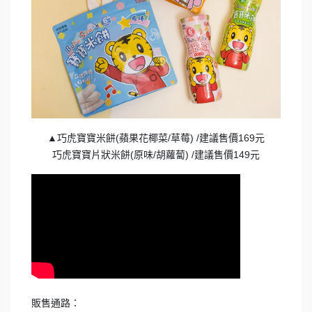
▲巧虎寶寶米餅(蘋果花椰菜/草莓) /建議售價169元
巧虎寶寶片狀米餅(原味/胡蘿蔔) /建議售價149元
販售通路：