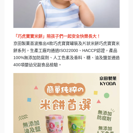
「巧虎寶寶米餅」陪孩子們一起安全快樂長大！
京田製菓首波推出4款巧虎寶寶罐裝及片狀米餅巧虎寶寶米
餅系列，生產工廠均通過ISO22000、HACCP認證，產品
100%無添加防腐劑、人工色素及香料、糖、油及鹽並通過
400項嬰幼兒副食品檢驗。