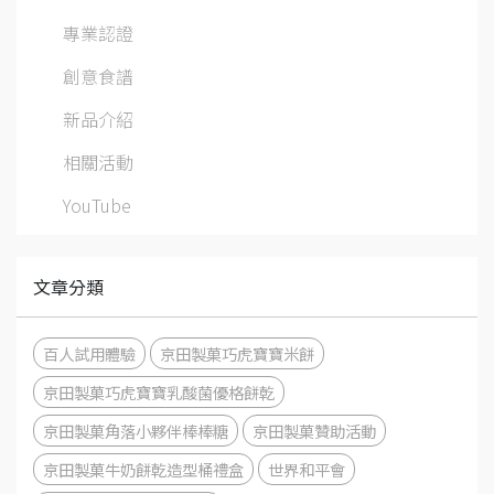
專業認證
創意食譜
新品介紹
相關活動
YouTube
文章分類
百人試用體驗
京田製菓巧虎寶寶米餅
京田製菓巧虎寶寶乳酸菌優格餅乾
京田製菓角落小夥伴棒棒糖
京田製菓贊助活動
京田製菓牛奶餅乾造型桶禮盒
世界和平會