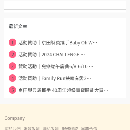
最新文章
1
活動贊助｜京田製菓攜手Baby Oh W⋯
2
活動贊助｜2024 CHALLENGE ⋯
3
贊助活動｜兒樂端午慶典6/8-6/10 ⋯
4
活動贊助｜Family Run扶輪有愛2⋯
5
京田與貝恩攜手 40周年超級寶寶體能大賞⋯
Company
關於我們
退款政策
隱私政策
服務條款
異業合作