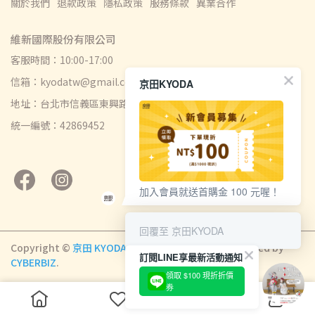
關於我們
退款政策
隱私政策
服務條款
異業合作
維新國際股份有限公司
客服時間：10:00-17:00
信箱：kyodatw@gmail.com
京田KYODA
地址：台北市信義區東興路49號6樓
統一編號：42869452
加入會員就送首購金 100 元喔！
回覆至 京田KYODA
Copyright ©
京田 KYODA
All Rights Reserved.
Designed by
訂閱LINE享最新活動通知
CYBERBIZ
.
領取 $100 現折折價
券