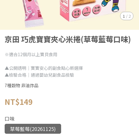
1
/
2
京田 巧虎寶寶夾心米捲(草莓藍莓口味)
※適合12個月以上寶貝食用
▲公開透明｜寶寶安心的副食點心新選擇
▲檢驗合格｜通過嬰幼兒副食品檢驗
7種穀物 非油炸品
NT$149
口味
草莓藍莓(20261125)